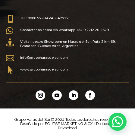

TEL: 0800 555 HARAS (42727)

Contáctanos ahora vía whatsapp +54 9 2212 20-2629

Visita nuestro Showroom en Haras del Sur, Ruta 2 km 69,
Brandsen, Buenos Aires, Argentina.

info@grupoharasdelsur.com

www.grupoharasdelsur.com
Grupo Haras del Sur© 2024 Todos los derechos reservados.
Diseñado por
ECLIPSE MARKETING & CX.
І
Política de
Privacidad