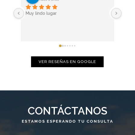
Muy lindo lugar
Exele
VER RESEÑAS EN GOOGLE
CONTÁCTANOS
ESTAMOS ESPERANDO TU CONSULTA